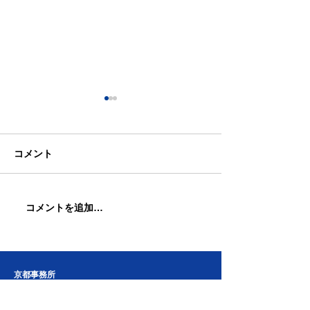
コメント
コメントを追加…
松尾祭の還幸祭に参加し
憲法フォーラム
ました。
民の集いに参加
京都事務所
〒
600-8008
京都市下京区四条通東洞院角 フコク生命ビル3階