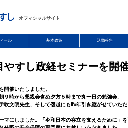
すし
オフィシャルサイト
ィール
基本政策
活動報告
セール
•
セール 
目やすし政経セミナーを開
を開催いたしました。
朝９時から懇親会含め夕方５時まで丸一日の勉強会。
伊吹文明先生、そして僭越にも昨年引き継がせていただ
ーマにしました。「令和日本の存立を支えるために」を
各分野の安全保障の専門家にお越しいただきました。