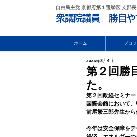
自由民主党 京都府第１選挙区 支部長
衆議院議員 勝目や
ホーム
プロフ
セール •
2023年8月4日
第２回勝
た。
第２回政経セミナー
国際会館において、
前尾繁三郎先生から
今年は安全保障をテ
経済、エネルギーの