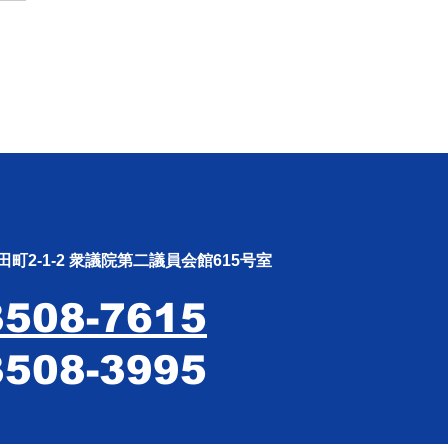
やすし週報（26.4.20〜
.26）
町2-1-2 衆議院第二議員会館615号室
3508-7615
3508-3995