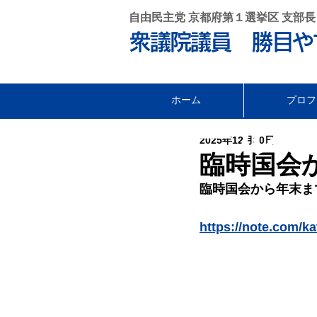
自由民主党 京都府第１選挙区 支部長
衆議院議員 勝目や
ホーム
プロフ
セール •
2025年12月30日
臨時国会
臨時国会から年末まで
https://note.com/