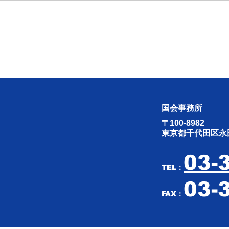
同志社国際高校の研修旅行に
勝目
ついて、文部科学省の見解が
26.4
示されました。
国会事務所
〒100-8982
東京都千代田区永田
03-
TEL：
03-
FAX：