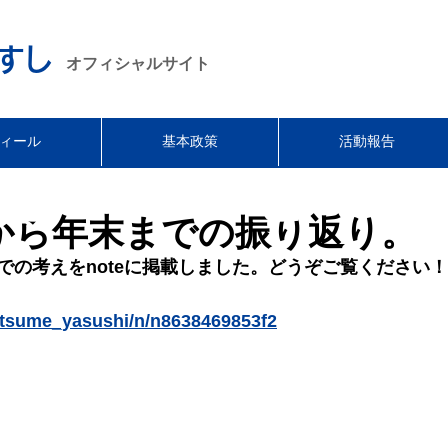
すし
オフィシャルサイト
ィール
基本政策
活動報告
セール
•
セール 
から年末までの振り返り。
の考えをnoteに
掲載しました。どうぞご覧ください！
katsume_yasushi/n/n8638469853f2