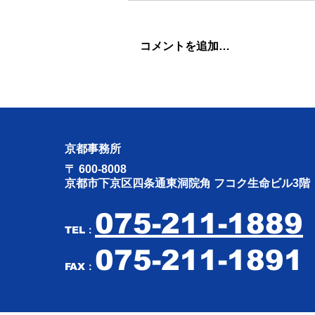
コメントを追加…
ナイジェリア・インド出張
（R8.4.29〜R8.5.5）振り返り
京都事務所
〒 600-8008
京都市下京区四条通東洞院角 フコク生命ビル3階
075-211-1889
TEL：
075-211-1891
FAX：