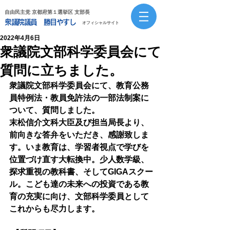
自由民主党 京都府第１選挙区 支部長
衆議院議員 勝目やすし
オフィシャルサイト
2022年4月6日
衆議院文部科学委員会にて
質問に立ちました。
衆議院文部科学委員会にて、教育公務
員特例法・教員免許法の一部法制案に
ついて、質問しました。
末松信介文科大臣及び担当局長より、
前向きな答弁をいただき、感謝致しま
す。いま教育は、学習者視点で学びを
位置づけ直す大転換中。少人数学級、
探求重視の教科書、そしてGIGAスクー
ル。こども達の未来への投資である教
育の充実に向け、文部科学委員として
これからも尽力します。