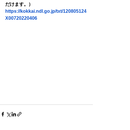
だけます。）
https://kokkai.ndl.go.jp/txt/120805124
X00720220406