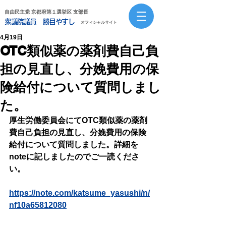
自由民主党 京都府第１選挙区 支部長
衆議院議員 勝目やすし
オフィシャルサイト
4月19日
OTC類似薬の薬剤費自己負
担の見直し、分娩費用の保
険給付について質問しまし
た。
厚生労働委員会にてOTC類似薬の薬剤
費自己負担の見直し、分娩費用の保険
給付について質問しました。詳細を
noteに記しましたのでご一読くださ
い。
https://note.com/katsume_yasushi/n/
nf10a65812080