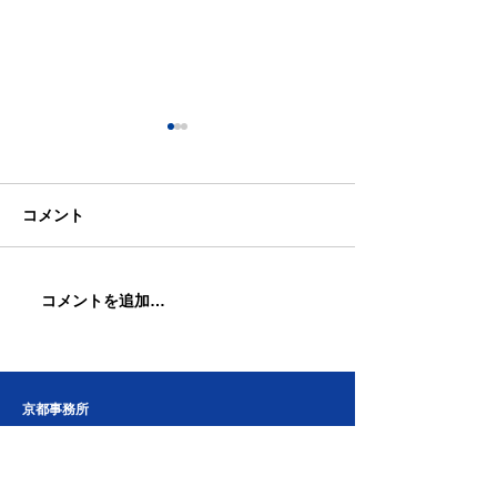
コメント
コメントを追加…
同志社国際高校の研修旅
勝目やすし週報
行について、文部科学省
（26.4.20〜26.4
の見解が示されました。
京都事務所
〒
600-8008
京都市下京区四条通東洞院角 フコク生命ビル3階
075-211-1889