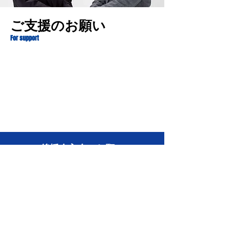
ご支援のお願い
For support
後援会
入会のお願い
​勝目やすしの想いに賛同し、政治活動を
ご支援頂ける方は、後援会へのご入会を
お願い致します。入会金・会費は無料で
す。様々なご案内やご報告などをお送り
させていただきます。個人情報について
は、法令に則り適切に管理致します。