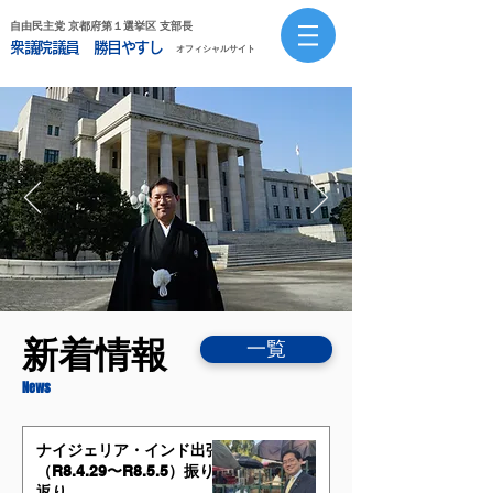
自由民主党 京都府第１選挙区 支部長
衆議院議員 勝目やすし
オフィシャルサイト
新着情報
一覧
News
ナイジェリア・インド出張
（R8.4.29〜R8.5.5）振り
返り