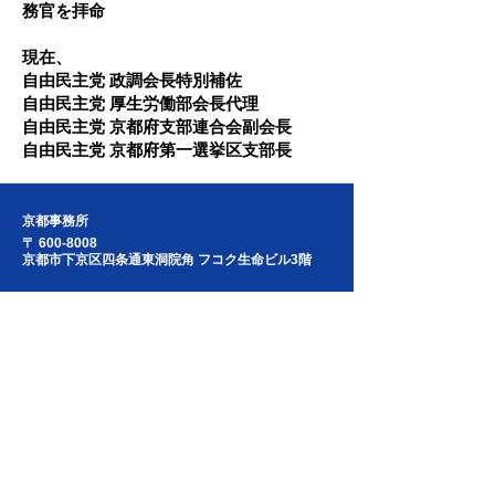
務官を拝命
現在、
​自由民主党 政調会長特別補佐
​自由民主党 厚生労働部会長代理
自由民主党 京都府支部連合会副会長
自由民主党 京都府第一選挙区支部長
京都事務所
〒
600-8008
京都市下京区四条通東洞院角 フコク生命ビル3階
075-211-1889
TEL：
075-211-1891
FAX：
国会事務所
〒100-8982
東京都千代田区永田町2-1-2 衆議院第二議員会館
615号室