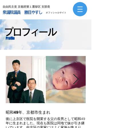
自由民主党 京都府第１選挙区 支部長
衆議院議員 勝目やすし
オフィシャルサイト
プロフィール
Profile
昭和49年、京都市生まれ
中高オーケストラ部時
後に上京区で医院を開業する父の長男として昭和49
洛星中学高校ではオーケス
年に生まれました。現在も医院は同地で妹が引き継
多くの友人に恵まれ、この
いでいます。中京区の実家にはよく家族が集まり、
います。