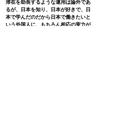
滞在を助長するような運用は論外であ
るが、日本を知り、日本が好きで、日
本で学んだのだから日本で働きたいと
いう外国人に、もちろん相応の実力が
あることは前提になるが、もっと活躍
のフィールドを提供できないかと考え
るところ。お考えを伺いたい。
【文部科学省総合教育政策局長】
　留学生30万人計画を達成した令和元
年度時点では、高等教育機関及び日本
語教育機関における留学生総数の25％
に当たる約8万人の外国人留学生が専門
学校に在籍をしていた。令和4年度に
は、コロナがあったので、約5万人の留
学生を受け入れているところ。
　今回の改正により、専門士の称号を
法律に位置づけることにしているが、