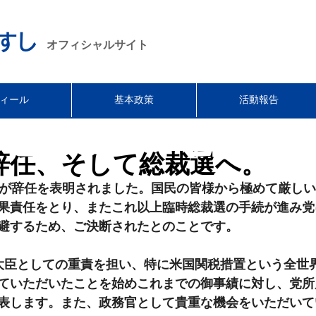
すし
オフィシャルサイト
ィール
基本政策
活動報告
セール
•
セール 
辞任、そして総裁選へ。
裁が辞任を表明されました。国民の皆様から極めて厳し
果責任をとり、またこれ以上臨時総裁選の手続が進み党
避するため、ご決断されたとのことです。
大臣としての重責を担い、特に米国関税措置という全世
ていただいたことを始めこれまでの御事績に対し、党所
表します。また、政務官として貴重な機会をいただいて