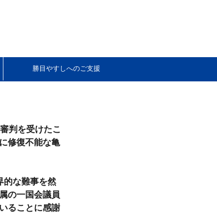
勝目やすしへのご支援
•
セール
い審判を受けたこ
に修復不能な亀
界的な難事を然
属の一国会議員
いることに感謝