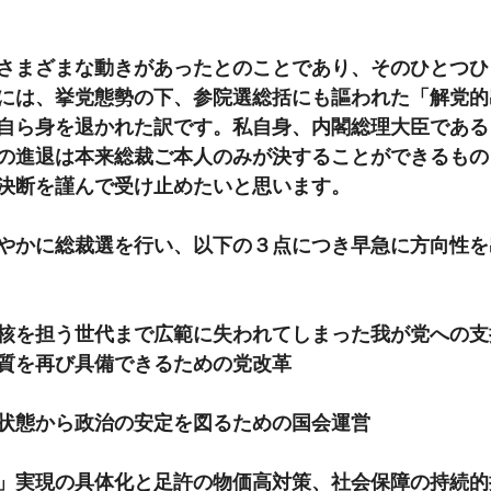
さまざまな動きがあったとのことであり、そのひとつひ
には、挙党態勢の下、参院選総括にも謳われた「解党的
自ら身を退かれた訳です。私自身、内閣総理大臣である
の進退は本来総裁ご本人のみが決することができるもの
決断を謹んで受け止めたいと思います。
やかに総裁選を行い、以下の３点につき早急に方向性を
核を担う世代まで広範に失われてしまった我が党への支
質を再び具備できるための党改革
状態から政治の安定を図るための国会運営
」実現の具体化と足許の物価高対策、社会保障の持続的