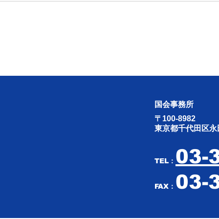
同志社国際高校の研修旅行に
勝目
ついて、文部科学省の見解が
26.4
示されました。
国会事務所
〒100-8982
東京都千代田区永田
03-
TEL：
03-
FAX：