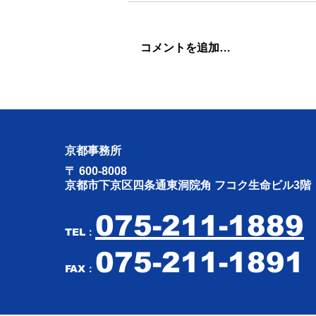
コメントを追加…
ナイジェリア・インド出張
（R8.4.29〜R8.5.5）振り返り
京都事務所
〒 600-8008
京都市下京区四条通東洞院角 フコク生命ビル3階
075-211-1889
TEL：
075-211-1891
FAX：