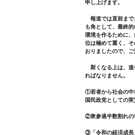
申し上げます。
　報道では直前まで
も角として、最終的
環境を作るために、
位は極めて重く、そ
おりましたので、ご
　斯くなる上は、速
ればなりません。
①若者から社会の中
国民政党としての実
②衆参過半数割れの
③「令和の経済成長