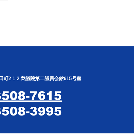
やすし週報（26.4.20〜
.26）
町2-1-2 衆議院第二議員会館615号室
3508-7615
3508-3995