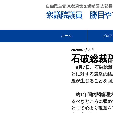
自由民主党 京都府第１選挙区 支部長
衆議院議員 勝目や
ホーム
プロフ
セール •
2025年9月8日
石破総裁
　9月7日、石破総
とに対する選挙の結
裂が生じることを回
　約1年間内閣総理
るべきところに収め
として心より敬意を