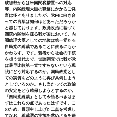
破総裁からは米国関税措置への対応
等、内閣総理大臣の職務にかかるご発
言は多々ありましたが、党内に向き合
っての言葉は如何ほどあっただろうか
と感じております。政党政治に基づく
議院内閣制を採る我が国において、内
閣総理大臣としての地位は第一党たる
自民党の総裁であることに依るにもか
かわらず、です。若者から社会の中核
を担う世代まで、世論調査では我が党
は最早比較第一党ですらないという現
状にどう対応するのか。国民政党とし
ての実質をどのように再び具備しよう
としているのか。さし当たっての政治
の安定をどう確保しようとするのか。
「自民党総裁」として今語るべきはま
ずはこれらの点であったはずです。こ
のため、冒頭申し上げた二点を考慮し
てなお、総裁選の実施を求めざるを得