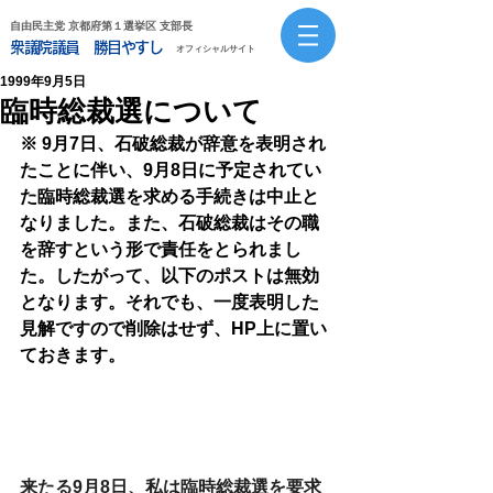
自由民主党 京都府第１選挙区 支部長
衆議院議員 勝目やすし
オフィシャルサイト
1999年9月5日
臨時総裁選について
※ 9月7日、石破総裁が辞意を表明され
たことに伴い、9月8日に予定されてい
た臨時総裁選を求める手続きは中止と
なりました。また、石破総裁はその職
を辞すという形で責任をとられまし
た。したがって、以下のポストは無効
となります。それでも、一度表明した
見解ですので削除はせず、HP上に置い
ておきます。
来たる9月8日、私は臨時総裁選を要求