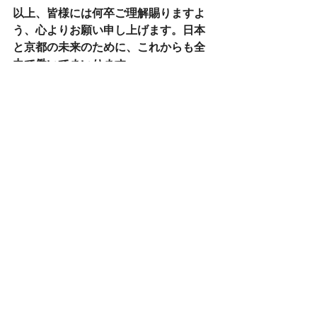
以上、皆様には何卒ご理解賜りますよ
う、心よりお願い申し上げます。日本
と京都の未来のために、これからも全
力で働いてまいります。
令和7年9月5日
衆議院議員 勝目やすし 
すべて表示
最新記事