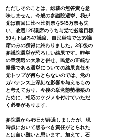
ただしそのことは、総裁の無答責を意
味しません。今般の参議院選挙、我が
党は前回に比べ比例票を545万票も失
い、改選125議席のうち与党で必達目標
50も下回る47議席、自民単独では39議
席のみの獲得に終わりました。3年後の
参議院選挙が恐ろしい結果です。昨年
の衆院選の大敗と併せ、民意の正統な
発露である選挙についての結果責任を
党トップが何らとらないのでは、党の
ガバナンス上深刻な影響を与えるもの
と考えており、今後の挙党態勢構築の
ために、相応のケジメを付けていただ
く必要があります。
参院選から45日が経過しましたが、現
時点において然るべき責任がとられた
とは言い難いと思います。加えて、石